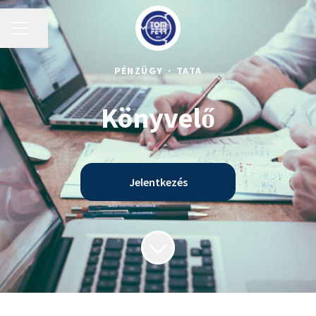
KARRIER MENÜ
Oldal megosztása
PÉNZÜGY
·
TATA
Könyvelő
Jelentkezés